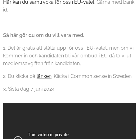
Här kan du samtrycka för oss i EU-valet.
Gärna med bank
id.
Så här gör du om du vill vara med.
1. Det är gratis att ställa upp för oss i EU-valet, men om vi
kommer in och kandidaten bli vår ombud i EU då ta vi ut
medlemsavgiften från kandidaten,
2. Du klicka på
länken
. Klicka i Common sense in Sweden
3. Sista dag 7 juni 2024.